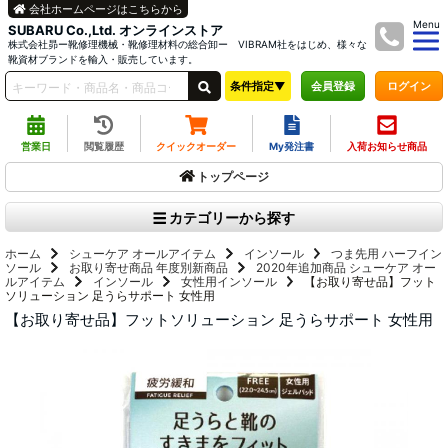
会社ホームページはこちらから
Menu
SUBARU Co.,Ltd. オンラインストア
株式会社昴ー靴修理機械・靴修理材料の総合卸ー VIBRAM社をはじめ、様々な
靴資材ブランドを輸入・販売しています。
条件指定▼
ログイン
会員登録
営業日
閲覧履歴
クイックオーダー
My発注書
入荷お知らせ商品
トップページ
カテゴリーから探す
ホーム
シューケア オールアイテム
インソール
つま先用 ハーフイン
ソール
お取り寄せ商品
年度別新商品
2020年追加商品
シューケア オー
ルアイテム
インソール
女性用インソール
【お取り寄せ品】フット
ソリューション 足うらサポート 女性用
【お取り寄せ品】フットソリューション 足うらサポート 女性用