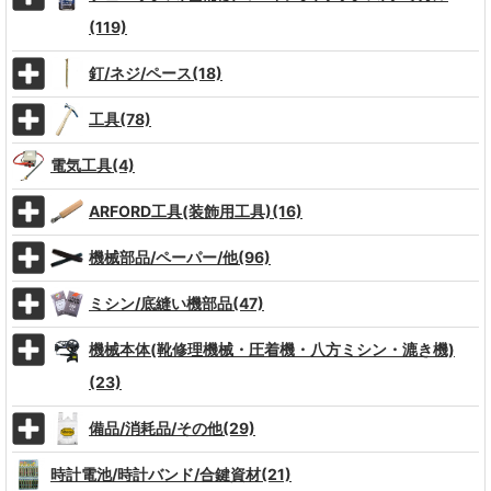
(119)
釘/ネジ/ペース(18)
工具(78)
電気工具(4)
ARFORD工具(装飾用工具)(16)
機械部品/ペーパー/他(96)
ミシン/底縫い機部品(47)
機械本体(靴修理機械・圧着機・八方ミシン・漉き機)
(23)
備品/消耗品/その他(29)
時計電池/時計バンド/合鍵資材(21)