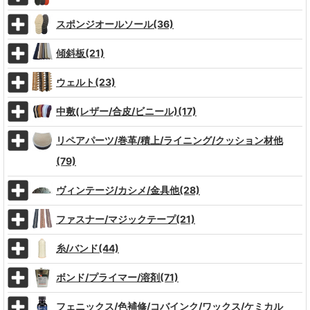
スポンジオールソール(36)
傾斜板(21)
ウェルト(23)
中敷(レザー/合皮/ビニール)(17)
リペアパーツ/巻革/積上/ライニング/クッション材他
(79)
ヴィンテージ/カシメ/金具他(28)
ファスナー/マジックテープ(21)
糸/バンド(44)
ボンド/プライマー/溶剤(71)
フェニックス/色補修/コバインク/ワックス/ケミカル