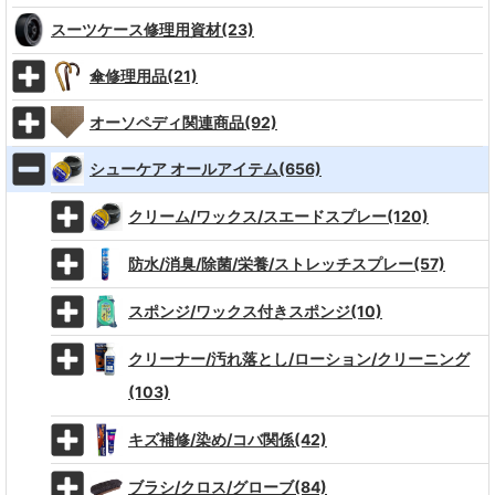
スーツケース修理用資材(23)
傘修理用品(21)
オーソペディ関連商品(92)
シューケア オールアイテム(656)
クリーム/ワックス/スエードスプレー(120)
防水/消臭/除菌/栄養/ストレッチスプレー(57)
スポンジ/ワックス付きスポンジ(10)
クリーナー/汚れ落とし/ローション/クリーニング
(103)
キズ補修/染め/コバ関係(42)
ブラシ/クロス/グローブ(84)