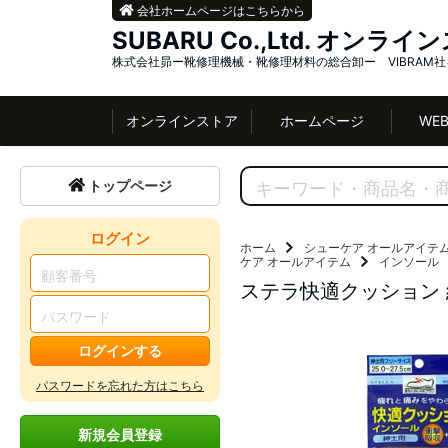
会社ホームページはこちらから
SUBARU Co.,Ltd. オンラ
株式会社昴ー靴修理機械・靴修理材料の総合卸ー VIBRAM
オンラインストア
ホームページ
WE
トップページ
ログイン
ホーム
シューケア オールアイテ
ケア オールアイテム
インソール
ステラ快適クッション 
ログインする
パスワードを忘れた方はこちら
新規会員登録