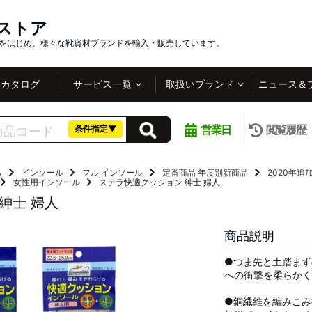
インストア
社をはじめ、様々な靴資材ブランドを輸入・販売しています。
Bカタログ
サービス一覧
取扱いブランド
ニュース＆
営業日
閲覧履歴
条件指定▼
ム
インソール
フル インソール
定番商品
年度別新商品
2020年追
女性用インソール
ステラ快適クッション 紳士 婦人
紳士 婦人
商品説明
●つま先と土踏まず
への衝撃を柔らかく
●銅繊維を編みこみ