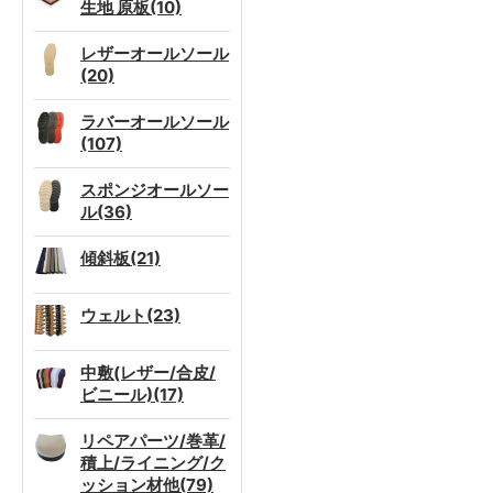
生地 原板(10)
レザーオールソール
(20)
ラバーオールソール
(107)
スポンジオールソー
ル(36)
傾斜板(21)
ウェルト(23)
中敷(レザー/合皮/
ビニール)(17)
リペアパーツ/巻革/
積上/ライニング/ク
ッション材他(79)