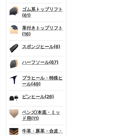
ゴム系トップリフト
(61)
革付きトップリフト
(16)
スポンジヒール(6)
ハーフソール(67)
プラヒール・特殊ヒ
ール(49)
ピンヒール(26)
ベンズ/本底・ミッ
ド用(11)
牛革・豚革・合皮・