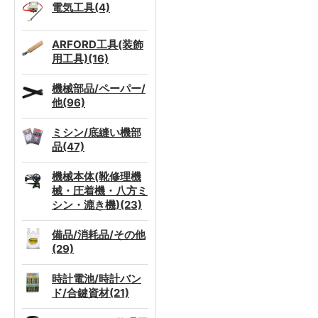
電気工具(4)
ARFORD工具(装飾
用工具)(16)
機械部品/ペーパー/
他(96)
ミシン/底縫い機部
品(47)
機械本体(靴修理機
械・圧着機・八方ミ
シン・漉き機)(23)
備品/消耗品/その他
(29)
時計電池/時計バン
ド/合鍵資材(21)