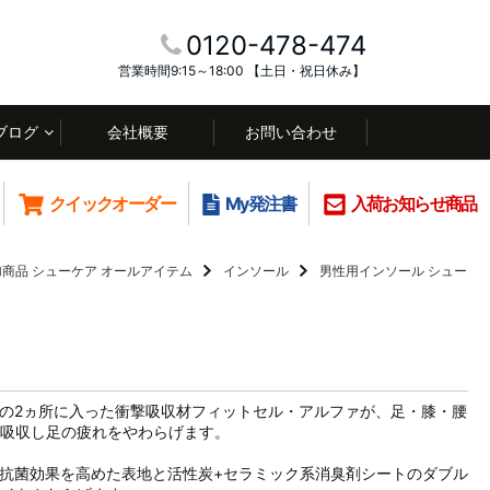
0120-478-474
営業時間9:15～18:00 【土日・祝日休み】
ブログ
会社概要
お問い合わせ
クイックオーダー
My発注書
入荷お知らせ商品
加商品
シューケア オールアイテム
インソール
男性用インソール
シュー
の2ヵ所に入った衝撃吸収材フィットセル・アルファが、足・膝・腰
吸収し足の疲れをやわらげます。
抗菌効果を高めた表地と活性炭+セラミック系消臭剤シートのダブル