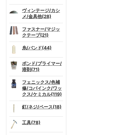
ヴィンテージ/カシ
メ/金具他(28)
ファスナー/マジッ
クテープ(21)
糸/バンド(44)
ボンド/プライマー/
溶剤(71)
フェニックス/色補
修/コバインク/ワッ
クス/ケミカル(119)
釘/ネジ/ペース(18)
工具(78)