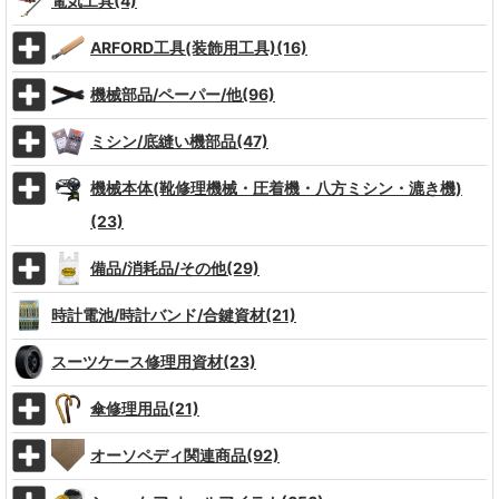
電気工具(4)
ARFORD工具(装飾用工具)(16)
機械部品/ペーパー/他(96)
ミシン/底縫い機部品(47)
機械本体(靴修理機械・圧着機・八方ミシン・漉き機)
(23)
備品/消耗品/その他(29)
時計電池/時計バンド/合鍵資材(21)
スーツケース修理用資材(23)
傘修理用品(21)
オーソペディ関連商品(92)