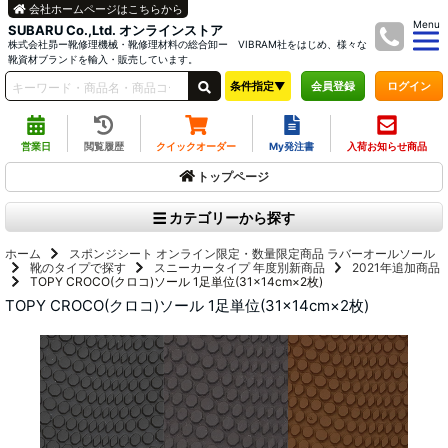
会社ホームページはこちらから
Menu
SUBARU Co.,Ltd. オンラインストア
株式会社昴ー靴修理機械・靴修理材料の総合卸ー VIBRAM社をはじめ、様々な
靴資材ブランドを輸入・販売しています。
条件指定▼
ログイン
会員登録
営業日
閲覧履歴
クイックオーダー
My発注書
入荷お知らせ商品
トップページ
カテゴリーから探す
ホーム
スポンジシート
オンライン限定・数量限定商品
ラバーオールソール
靴のタイプで探す
スニーカータイプ
年度別新商品
2021年追加商品
TOPY CROCO(クロコ)ソール 1足単位(31×14cm×2枚)
TOPY CROCO(クロコ)ソール 1足単位(31×14cm×2枚)