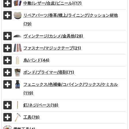
中敷(レザー/合皮/ビニール)(17)
リペアパーツ/巻革/積上/ライニング/クッション材他
(79)
ヴィンテージ/カシメ/金具他(28)
ファスナー/マジックテープ(21)
糸/バンド(44)
ボンド/プライマー/溶剤(71)
フェニックス/色補修/コバインク/ワックス/ケミカル
(119)
釘/ネジ/ペース(18)
工具(78)