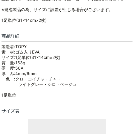
※発泡製品の為、サイズに誤差が生じる場合がございます。
1足単位(31×14cm×2枚)
商品詳細
製造者:TOPY
素 材:ゴム入りEVA
サイズ:1足単位(31×14cm×2枚)
質 量:153g
硬 度:50A
厚 み:4mm/6mm
色 :クロ・コイチャ・チャ・
ライトグレー・シロ・ベージュ
1足単位
サイズ表