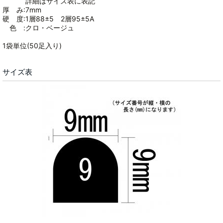
詳細はサイズ表に表記
厚 み:7mm
硬 度:1層88±5 2層95±5A
色 :クロ・ベージュ
1袋単位(50足入り)
サイズ表