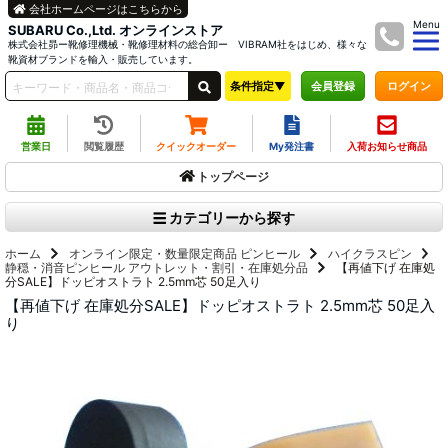
会社ホームページはこちらから
Menu
SUBARU Co.,Ltd. オンラインストア
株式会社昴ー靴修理機械・靴修理材料の総合卸ー VIBRAM社をはじめ、様々な
靴資材ブランドを輸入・販売しています。
条件指定▼
ログイン
会員登録
営業日
閲覧履歴
クイックオーダー
My発注書
入荷お知らせ商品
トップページ
カテゴリーから探す
ホーム
オンライン限定・数量限定商品
ピンヒール
ハイクラスピン
静穏・消音ピンヒール
アウトレット・割引・在庫処分品
【再値下げ 在庫処
分SALE】ドッピオストラト 2.5mm芯 50足入り
【再値下げ 在庫処分SALE】ドッピオストラト 2.5mm芯 50足入
り