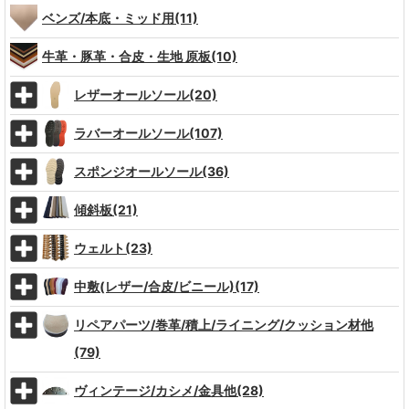
ベンズ/本底・ミッド用(11)
牛革・豚革・合皮・生地 原板(10)
レザーオールソール(20)
ラバーオールソール(107)
スポンジオールソール(36)
傾斜板(21)
ウェルト(23)
中敷(レザー/合皮/ビニール)(17)
リペアパーツ/巻革/積上/ライニング/クッション材他
(79)
ヴィンテージ/カシメ/金具他(28)