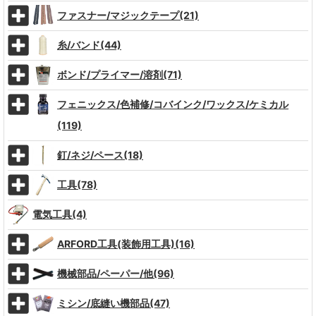
ファスナー/マジックテープ(21)
糸/バンド(44)
ボンド/プライマー/溶剤(71)
フェニックス/色補修/コバインク/ワックス/ケミカル
(119)
釘/ネジ/ペース(18)
工具(78)
電気工具(4)
ARFORD工具(装飾用工具)(16)
機械部品/ペーパー/他(96)
ミシン/底縫い機部品(47)