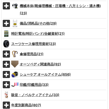
機械本体(靴修理機械・圧着機・八方ミシン・漉き機)
(23)
備品/消耗品/その他(29)
時計電池/時計バンド/合鍵資材(21)
スーツケース修理用資材(23)
傘修理用品(21)
オーソペディ関連商品(92)
シューケア オールアイテム(656)
印鑑/印鑑用品(33)
販促・ノベルティアイテム(33)
年度別新商品(807)