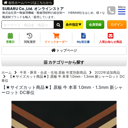
会社ホームページはこちらから
Menu
SUBARU Co.,Ltd. オンラインストア
株式会社昴ー靴修理機械・靴修理材料の総合卸ー VIBRAM社をはじめ、様々な
靴資材ブランドを輸入・販売しています。
条件指定▼
ログイン
会員登録
営業日
閲覧履歴
クイックオーダー
My発注書
入荷お知らせ商品
トップページ
カテゴリーから探す
ホーム
牛革・豚革・合皮・生地 原板
年度別新商品
2022年追加商品
【★サイズカット商品★】原板 牛 本革 1.0mm・1.3mm 新シャーロット DC
単位
【★サイズカット商品★】原板 牛 本革 1.0mm・1.3mm 新シャ
ーロット DC単位