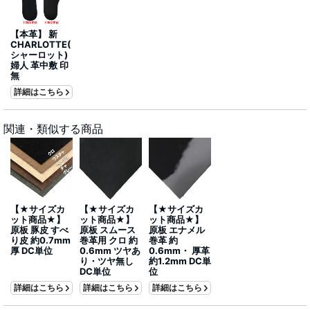
【本革】 新
CHARLOTTE(
シャーロット)
婦人 革中敷 印
無
詳細はこちら
関連・類似する商品
【★サイズカ
【★サイズカ
【★サイズカ
ット商品★】
ット商品★】
ット商品★】
原板 豚皮 すべ
原板 スムース
原板 エナメル
り皮 約0.7mm
巻革用 クロ 約
巻革 約
厚 DC単位
0.6mm ツヤあ
0.6mm・ 厚革
り・ツヤ無し
約1.2mm DC単
DC単位
位
詳細はこちら
詳細はこちら
詳細はこちら