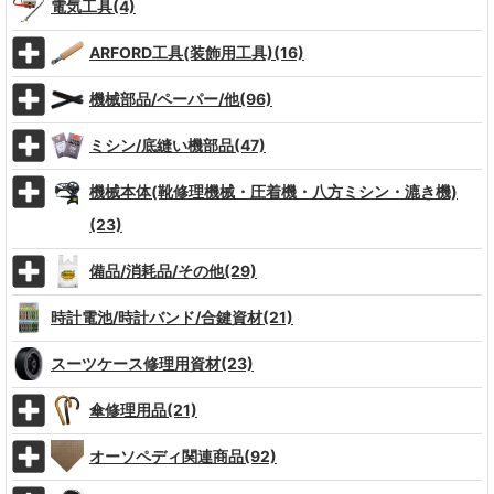
電気工具(4)
ARFORD工具(装飾用工具)(16)
機械部品/ペーパー/他(96)
ミシン/底縫い機部品(47)
機械本体(靴修理機械・圧着機・八方ミシン・漉き機)
(23)
備品/消耗品/その他(29)
時計電池/時計バンド/合鍵資材(21)
スーツケース修理用資材(23)
傘修理用品(21)
オーソペディ関連商品(92)