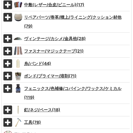
中敷(レザー/合皮/ビニール)(17)
リペアパーツ/巻革/積上/ライニング/クッション材他
(79)
ヴィンテージ/カシメ/金具他(28)
ファスナー/マジックテープ(21)
糸/バンド(44)
ボンド/プライマー/溶剤(71)
フェニックス/色補修/コバインク/ワックス/ケミカル
(119)
釘/ネジ/ペース(18)
工具(78)