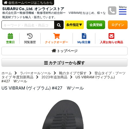
会社ホームページはこちらから
Menu
SUBARU Co.,Ltd. オンラインストア
株式会社昴ー靴修理機械・靴修理材料の総合卸ー VIBRAM社をはじめ、様々な
靴資材ブランドを輸入・販売しています。
条件指定▼
ログイン
会員登録
営業日
閲覧履歴
クイックオーダー
My発注書
入荷お知らせ商品
トップページ
カテゴリーから探す
ホーム
ラバーオールソール
靴のタイプで探す
登山タイプ・ブーツ
タイプ
年度別新商品
2023年追加商品
US VIBRAM (ヴィブラム)
#427 Wソール
US VIBRAM (ヴィブラム) #427 Wソール