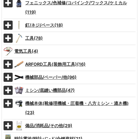
フェニックス/色補修/コバインク/ワックス/ケミカル
(119)
釘/ネジ/ペース(18)
工具(78)
電気工具(4)
ARFORD工具(装飾用工具)(16)
機械部品/ペーパー/他(96)
ミシン/底縫い機部品(47)
機械本体(靴修理機械・圧着機・八方ミシン・漉き機)
(23)
備品/消耗品/その他(29)
時計電池/時計バンド/合鍵資材(21)