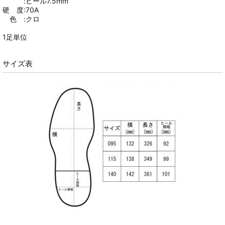
:ヒール7.5mm
硬 度:70A
色 :クロ
1足単位
サイズ表