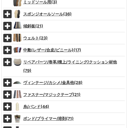
ミッドソール用(3)
スポンジオールソール(36)
傾斜板(21)
ウェルト(23)
中敷(レザー/合皮/ビニール)(17)
リペアパーツ/巻革/積上/ライニング/クッション材他
(79)
ヴィンテージ/カシメ/金具他(28)
ファスナー/マジックテープ(21)
糸/バンド(44)
ボンド/プライマー/溶剤(71)