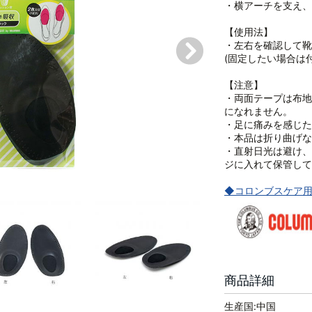
・横アーチを支え、
【使用法】
・左右を確認して靴
(固定したい場合は
【注意】
・両面テープは布地
になれません。
・足に痛みを感じた
・本品は折り曲げな
・直射日光は避け、
ジに入れて保管して
◆コロンブスケア用
商品詳細
生産国:中国