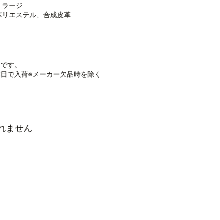
、ラージ
ポリエステル、合成皮革
品です。
日で入荷※メーカー欠品時を除く
れません