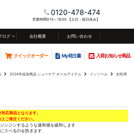
0120-478-474
営業時間9:15～18:00 【土日・祝日休み】
ブログ
会社概要
お問い合わせ
クイックオーダー
My発注書
入荷お知らせ商品
品
2024年追加商品
シューケア オールアイテム
インソール
女性用
せ対応商品となります。
上ご発注ください。
ジンジンするような違和感を緩和します
にスベるのを防ぎます