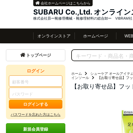
会社ホームページはこちらから
SUBARU Co.,Ltd. オンラ
株式会社昴ー靴修理機械・靴修理材料の総合卸ー VIBRAM
オンラインストア
ホームページ
WE
トップページ
ログイン
ホーム
シューケア オールアイテ
インソール
【お取り寄せ品】フッ
【お取り寄せ品】フッ
ログインする
パスワードを忘れた方はこちら
新規会員登録