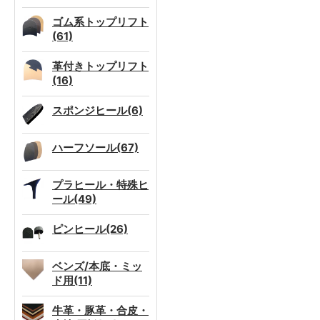
ゴム系トップリフト
(61)
革付きトップリフト
(16)
スポンジヒール(6)
ハーフソール(67)
プラヒール・特殊ヒ
ール(49)
ピンヒール(26)
ベンズ/本底・ミッ
ド用(11)
牛革・豚革・合皮・