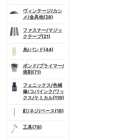
ヴィンテージ/カシ
メ/金具他(28)
ファスナー/マジッ
クテープ(21)
糸/バンド(44)
ボンド/プライマー/
溶剤(71)
フェニックス/色補
修/コバインク/ワッ
クス/ケミカル(119)
釘/ネジ/ペース(18)
工具(78)