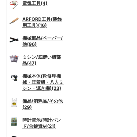
電気工具(4)
ARFORD工具(装飾
用工具)(16)
機械部品/ペーパー/
他(96)
ミシン/底縫い機部
品(47)
機械本体(靴修理機
械・圧着機・八方ミ
シン・漉き機)(23)
備品/消耗品/その他
(29)
時計電池/時計バン
ド/合鍵資材(21)