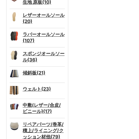
生地 原板(10)
レザーオールソール
(20)
ラバーオールソール
(107)
スポンジオールソー
ル(36)
傾斜板(21)
ウェルト(23)
中敷(レザー/合皮/
ビニール)(17)
リペアパーツ/巻革/
積上/ライニング/ク
ッション材他(79)