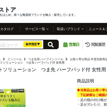
インストア
社をはじめ、様々な靴資材ブランドを輸入・販売しています。
Bカタログ
サービス一覧
取扱いブランド
ニュース＆
営業日
閲覧履歴
条件指定▼
ム
インソール
つま先用 ハーフインソール
お取り寄せ商品
年度別新商
トソリューション つま先 ハーフパッド付 女性用
トソリューション つま先 ハーフパッド付 女性用
商品説明
◆当商品はお取り寄
下記納期をご確認の
・足の指の付け根が
・足がズレたり、前