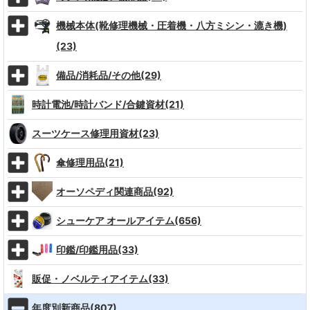
機械本体(靴修理機械・圧着機・八方ミシン・漉き機)
(23)
備品/消耗品/その他(29)
時計電池/時計バンド/合鍵資材(21)
スーツケース修理用資材(23)
傘修理用品(21)
オーソペディ関連商品(92)
シューケア オールアイテム(656)
印鑑/印鑑用品(33)
販促・ノベルティアイテム(33)
年度別新商品(807)