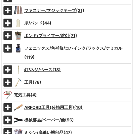
ファスナー/マジックテープ(21)
糸/バンド(44)
ボンド/プライマー/溶剤(71)
フェニックス/色補修/コバインク/ワックス/ケミカル
(119)
釘/ネジ/ペース(18)
工具(78)
電気工具(4)
ARFORD工具(装飾用工具)(16)
機械部品/ペーパー/他(96)
ミシン/底縫い機部品(47)