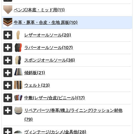
ベンズ/本底・ミッド用(11)
牛革・豚革・合皮・生地 原板(10)
レザーオールソール(20)
ラバーオールソール(107)
スポンジオールソール(36)
傾斜板(21)
ウェルト(23)
中敷(レザー/合皮/ビニール)(17)
リペアパーツ/巻革/積上/ライニング/クッション材他
(79)
ヴィンテージ/カシメ/金具他(28)