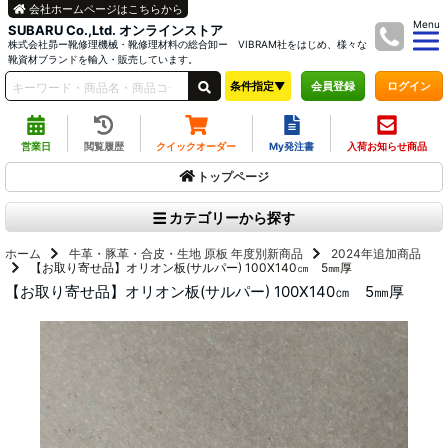
会社ホームページはこちらから
Menu
SUBARU Co.,Ltd. オンラインストア
株式会社昴ー靴修理機械・靴修理材料の総合卸ー VIBRAM社をはじめ、様々な
靴資材ブランドを輸入・販売しています。
条件指定▼
ログイン
会員登録
営業日
閲覧履歴
クイックオーダー
My発注書
入荷お知らせ商品
トップページ
カテゴリーから探す
ホーム
牛革・豚革・合皮・生地 原板
年度別新商品
2024年追加商品
【お取り寄せ品】オリオン板(サルパー) 100X140㎝ 5㎜厚
【お取り寄せ品】オリオン板(サルパー) 100X140㎝ 5㎜厚