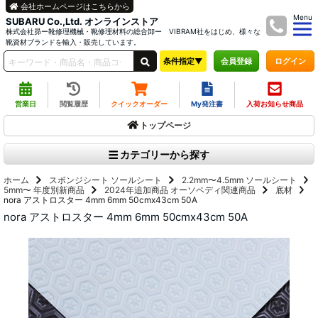
会社ホームページはこちらから
Menu
SUBARU Co.,Ltd. オンラインストア
株式会社昴ー靴修理機械・靴修理材料の総合卸ー VIBRAM社をはじめ、様々な
靴資材ブランドを輸入・販売しています。
条件指定▼
ログイン
会員登録
営業日
閲覧履歴
クイックオーダー
My発注書
入荷お知らせ商品
トップページ
カテゴリーから探す
ホーム
スポンジシート
ソールシート
2.2mm〜4.5mm
ソールシート
5mm〜
年度別新商品
2024年追加商品
オーソペディ関連商品
底材
nora アストロスター 4mm 6mm 50cmx43cm 50A
nora アストロスター 4mm 6mm 50cmx43cm 50A