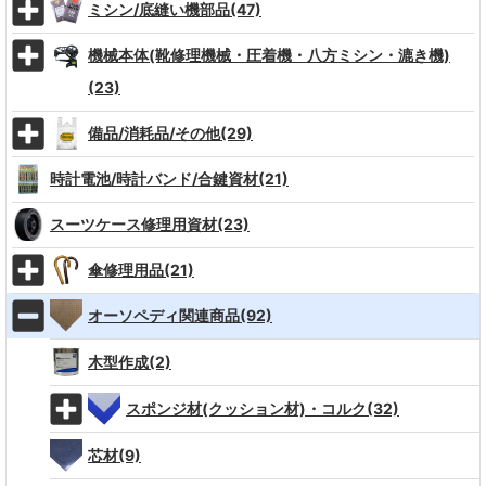
ミシン/底縫い機部品(47)
機械本体(靴修理機械・圧着機・八方ミシン・漉き機)
(23)
備品/消耗品/その他(29)
時計電池/時計バンド/合鍵資材(21)
スーツケース修理用資材(23)
傘修理用品(21)
オーソペディ関連商品(92)
木型作成(2)
スポンジ材(クッション材)・コルク(32)
芯材(9)