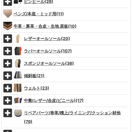
ピンヒール(26)
ベンズ/本底・ミッド用(11)
牛革・豚革・合皮・生地 原板(10)
レザーオールソール(20)
ラバーオールソール(107)
スポンジオールソール(36)
傾斜板(21)
ウェルト(23)
中敷(レザー/合皮/ビニール)(17)
リペアパーツ/巻革/積上/ライニング/クッション材他
(79)