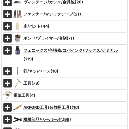
ヴィンテージ/カシメ/金具他(28)
ファスナー/マジックテープ(21)
糸/バンド(44)
ボンド/プライマー/溶剤(71)
フェニックス/色補修/コバインク/ワックス/ケミカル
(119)
釘/ネジ/ペース(18)
工具(78)
電気工具(4)
ARFORD工具(装飾用工具)(16)
機械部品/ペーパー/他(96)