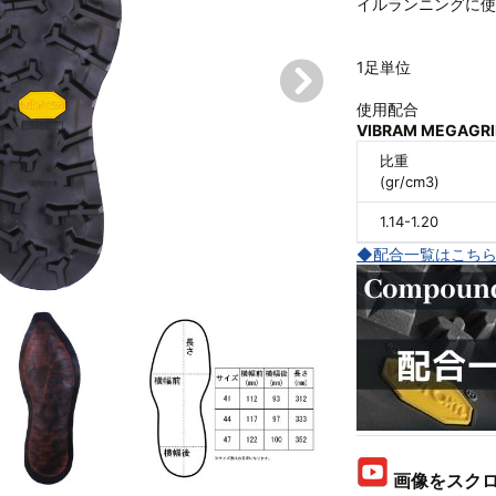
イルランニングに使
1足単位
使用配合
VIBRAM MEGAG
比重
(gr/cm3)
1.14-1.20
◆配合一覧はこち
画像をスクロ