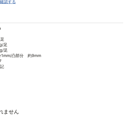
を確認する
na
/足
/足
/足
1mm/凸部分 約9mm
7
記
れません