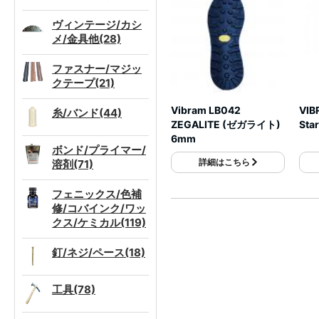
ヴィンテージ/カシ
メ/金具他(28)
ファスナー/マジッ
クテープ(21)
Vibram LB042
VIB
糸/バンド(44)
ZEGALITE (ゼガライト)
St
6mm
ボンド/プライマー/
詳細はこちら
溶剤(71)
フェニックス/色補
修/コバインク/ワッ
クス/ケミカル(119)
釘/ネジ/ペース(18)
工具(78)