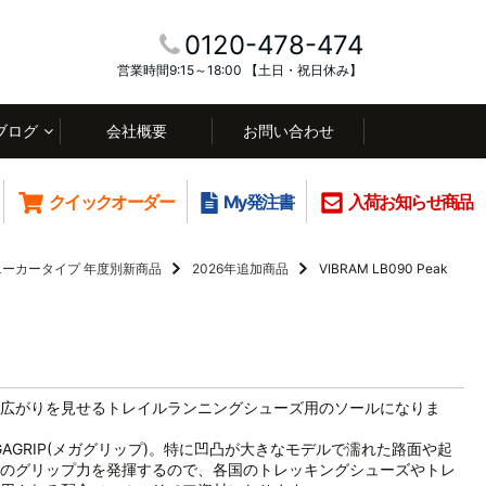
0120-478-474
営業時間9:15～18:00 【土日・祝日休み】
ブログ
会社概要
お問い合わせ
クイックオーダー
My発注書
入荷お知らせ商品
ニーカータイプ
年度別新商品
2026年追加商品
VIBRAM LB090 Peak
広がりを見せるトレイルランニングシューズ用のソールになりま
GAGRIP(メガグリップ)。特に凹凸が大きなモデルで濡れた路面や起
のグリップ力を発揮するので、各国のトレッキングシューズやトレ