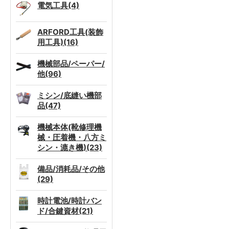
電気工具(4)
ARFORD工具(装飾
用工具)(16)
機械部品/ペーパー/
他(96)
ミシン/底縫い機部
品(47)
機械本体(靴修理機
械・圧着機・八方ミ
シン・漉き機)(23)
備品/消耗品/その他
(29)
時計電池/時計バン
ド/合鍵資材(21)