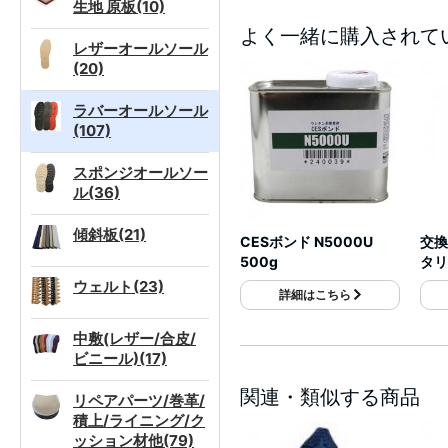
生地 原板(10)
よく一緒に購入されて
レザーオールソール
(20)
ラバーオールソール
(107)
スポンジオールソー
ル(36)
傾斜板(21)
CESボンド N5000U
交換
500g
タリ
ウェルト(23)
詳細はこちら
中敷(レザー/合皮/
ビニール)(17)
関連・類似する商品
リペアパーツ/巻革/
積上/ライニング/ク
ッション材他(79)