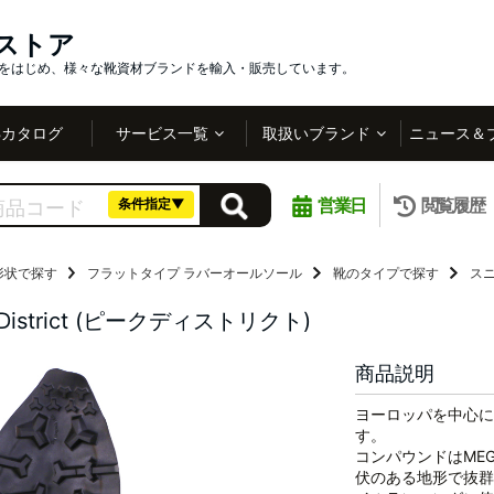
インストア
社をはじめ、様々な靴資材ブランドを輸入・販売しています。
Bカタログ
サービス一覧
取扱いブランド
ニュース＆
営業日
閲覧履歴
条件指定▼
形状で探す
フラットタイプ
ラバーオールソール
靴のタイプで探す
ス
k District (ピークディストリクト)
商品説明
ヨーロッパを中心に
す。
コンパウンドはME
伏のある地形で抜群