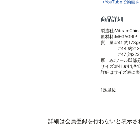
→YouTubeで動画
商品詳細
製造社:VibramChi
原材料:MEGAGRIP
質 量:#41 約173g
#44 約212g
#47 約223g
厚 み:ソール凹部分
サイズ:#41,#44,#4
詳細はサイズ表に表
1足単位
詳細は会員登録を行わないと表示さ