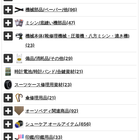
機械部品/ペーパー/他(96)
ミシン/底縫い機部品(47)
機械本体(靴修理機械・圧着機・八方ミシン・漉き機)
(23)
備品/消耗品/その他(29)
時計電池/時計バンド/合鍵資材(21)
スーツケース修理用資材(23)
傘修理用品(21)
オーソペディ関連商品(92)
シューケア オールアイテム(656)
印鑑/印鑑用品(33)