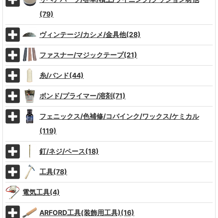
(79)
ヴィンテージ/カシメ/金具他(28)
ファスナー/マジックテープ(21)
糸/バンド(44)
ボンド/プライマー/溶剤(71)
フェニックス/色補修/コバインク/ワックス/ケミカル
(119)
釘/ネジ/ペース(18)
工具(78)
電気工具(4)
ARFORD工具(装飾用工具)(16)