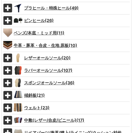
プラヒール・特殊ヒール(49)
ピンヒール(26)
ベンズ/本底・ミッド用(11)
牛革・豚革・合皮・生地 原板(10)
レザーオールソール(20)
ラバーオールソール(107)
スポンジオールソール(36)
傾斜板(21)
ウェルト(23)
中敷(レザー/合皮/ビニール)(17)
リペアパーツ/巻革/積上/ライニング/クッション材他