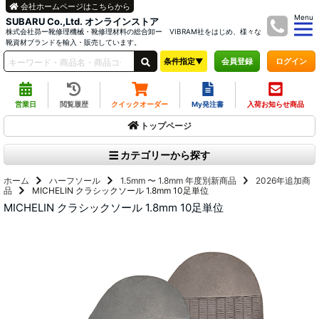
会社ホームページはこちらから
Menu
SUBARU Co.,Ltd. オンラインストア
株式会社昴ー靴修理機械・靴修理材料の総合卸ー VIBRAM社をはじめ、様々な
靴資材ブランドを輸入・販売しています。
条件指定▼
ログイン
会員登録
営業日
閲覧履歴
クイックオーダー
My発注書
入荷お知らせ商品
トップページ
カテゴリーから探す
ホーム
ハーフソール
1.5mm 〜 1.8mm
年度別新商品
2026年追加商
品
MICHELIN クラシックソール 1.8mm 10足単位
MICHELIN クラシックソール 1.8mm 10足単位