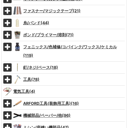
ファスナー/マジックテープ(21)
糸/バンド(44)
ボンド/プライマー/溶剤(71)
フェニックス/色補修/コバインク/ワックス/ケミカル
(119)
釘/ネジ/ペース(18)
工具(78)
電気工具(4)
ARFORD工具(装飾用工具)(16)
機械部品/ペーパー/他(96)
ミシン/底縫い機部品(47)