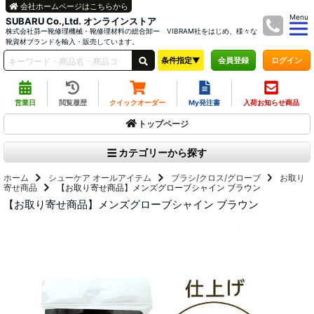
会社ホームページはこちらから
Menu
SUBARU Co.,Ltd. オンラインストア
株式会社昴ー靴修理機械・靴修理材料の総合卸ー VIBRAM社をはじめ、様々な
靴資材ブランドを輸入・販売しています。
条件指定▼
ログイン
会員登録
営業日
閲覧履歴
クイックオーダー
My発注書
入荷お知らせ商品
トップページ
カテゴリーから探す
ホーム
シューケア オールアイテム
ブラシ/クロス/グローブ
お取り
寄せ商品
【お取り寄せ商品】メンズグローブシャイン ブラウン
【お取り寄せ商品】メンズグローブシャイン ブラウン