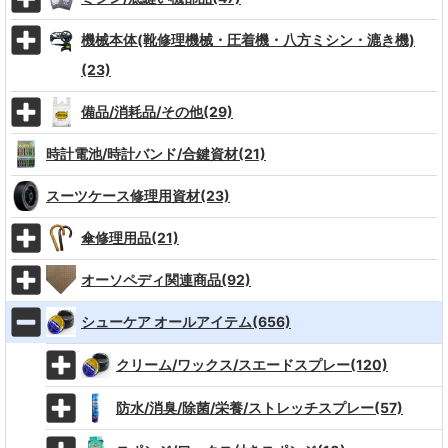
機械本体(靴修理機械・圧着機・八方ミシン・漉き機)
(23)
備品/消耗品/その他(29)
時計電池/時計バンド/合鍵資材(21)
スーツケース修理用資材(23)
傘修理用品(21)
オーソペディ関連商品(92)
シューケア オールアイテム(656)
クリーム/ワックス/スエードスプレー(120)
防水/消臭/除菌/栄養/ストレッチスプレー(57)