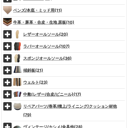
ベンズ/本底・ミッド用(11)
牛革・豚革・合皮・生地 原板(10)
レザーオールソール(20)
ラバーオールソール(107)
スポンジオールソール(36)
傾斜板(21)
ウェルト(23)
中敷(レザー/合皮/ビニール)(17)
リペアパーツ/巻革/積上/ライニング/クッション材他
(79)
ヴィンテージ/カシメ/金具他(28)