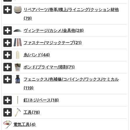
リペアパーツ/巻革/積上/ライニング/クッション材他
(79)
ヴィンテージ/カシメ/金具他(28)
ファスナー/マジックテープ(21)
糸/バンド(44)
ボンド/プライマー/溶剤(71)
フェニックス/色補修/コバインク/ワックス/ケミカル
(119)
釘/ネジ/ペース(18)
工具(78)
電気工具(4)