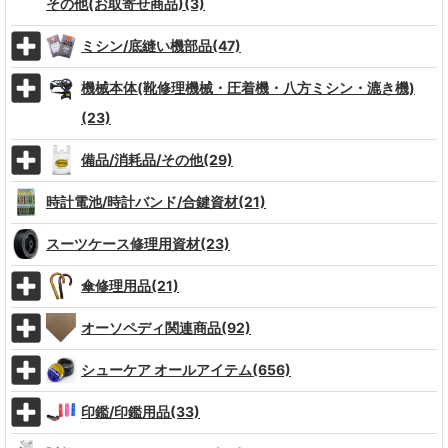
その他(お取寄せ商品)(3)
ミシン/底縫い機部品(47)
機械本体(靴修理機械・圧着機・八方ミシン・漉き機)
(23)
備品/消耗品/その他(29)
時計電池/時計バンド/合鍵資材(21)
スーツケース修理用資材(23)
傘修理用品(21)
オーソペディ関連商品(92)
シューケア オールアイテム(656)
印鑑/印鑑用品(33)