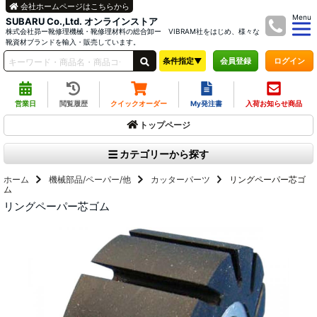
会社ホームページはこちらから
Menu
SUBARU Co.,Ltd. オンラインストア
株式会社昴ー靴修理機械・靴修理材料の総合卸ー VIBRAM社をはじめ、様々な
靴資材ブランドを輸入・販売しています。
条件指定▼
ログイン
会員登録
営業日
閲覧履歴
クイックオーダー
My発注書
入荷お知らせ商品
トップページ
カテゴリーから探す
ホーム
機械部品/ペーパー/他
カッターパーツ
リングペーパー芯ゴ
ム
リングペーパー芯ゴム