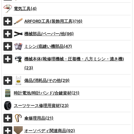
電気工具(4)
ARFORD工具(装飾用工具)(16)
機械部品/ペーパー/他(96)
ミシン/底縫い機部品(47)
機械本体(靴修理機械・圧着機・八方ミシン・漉き機)
(23)
備品/消耗品/その他(29)
時計電池/時計バンド/合鍵資材(21)
スーツケース修理用資材(23)
傘修理用品(21)
オーソペディ関連商品(92)