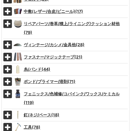
中敷(レザー/合皮/ビニール)(17)
リペアパーツ/巻革/積上/ライニング/クッション材他
(79)
ヴィンテージ/カシメ/金具他(28)
ファスナー/マジックテープ(21)
糸/バンド(44)
ボンド/プライマー/溶剤(71)
フェニックス/色補修/コバインク/ワックス/ケミカル
(119)
釘/ネジ/ペース(18)
工具(78)