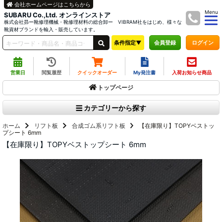
会社ホームページはこちらから
Menu
SUBARU Co.,Ltd. オンラインストア
株式会社昴ー靴修理機械・靴修理材料の総合卸ー VIBRAM社をはじめ、様々な
靴資材ブランドを輸入・販売しています。
条件指定▼
ログイン
会員登録
営業日
閲覧履歴
クイックオーダー
My発注書
入荷お知らせ商品
トップページ
カテゴリーから探す
ホーム
リフト板
合成ゴム系リフト板
【在庫限り】TOPYベストッ
プシート 6mm
【在庫限り】TOPYベストップシート 6mm