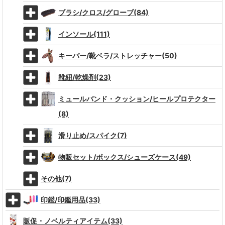
ブラシ/クロス/グローブ(84)
インソール(111)
キーパー/靴ベラ/ストレッチャー(50)
靴紐/乾燥剤(23)
ミュールバンド・クッション/ヒールプロテクター
(8)
滑り止め/スパイク(7)
物販セット/ボックス/シューズケース(49)
その他(7)
印鑑/印鑑用品(33)
販促・ノベルティアイテム(33)