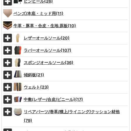
ピンヒール(26)
ベンズ/本底・ミッド用(11)
牛革・豚革・合皮・生地 原板(10)
レザーオールソール(20)
ラバーオールソール(107)
スポンジオールソール(36)
傾斜板(21)
ウェルト(23)
中敷(レザー/合皮/ビニール)(17)
リペアパーツ/巻革/積上/ライニング/クッション材他
(79)