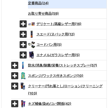
定番商品(24)
お取り寄せ商品(59)
デリケート/高級レザー用(16)
スエード/ヌバック用(12)
コードバン用(5)
エナメル/ガラスレザー用(5)
防水/消臭/除菌/栄養/ストレッチスプレー(57)
スポンジ/ワックス付きスポンジ(10)
クリーナー/汚れ落とし/ローション/クリーニング
(103)
キズ補修/染め/コバ関係(42)