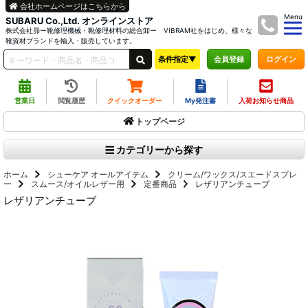
会社ホームページはこちらから
Menu
SUBARU Co.,Ltd. オンラインストア
株式会社昴ー靴修理機械・靴修理材料の総合卸ー VIBRAM社をはじめ、様々な
靴資材ブランドを輸入・販売しています。
条件指定▼
ログイン
会員登録
営業日
閲覧履歴
クイックオーダー
My発注書
入荷お知らせ商品
トップページ
カテゴリーから探す
ホーム
シューケア オールアイテム
クリーム/ワックス/スエードスプレ
ー
スムース/オイルレザー用
定番商品
レザリアンチューブ
レザリアンチューブ