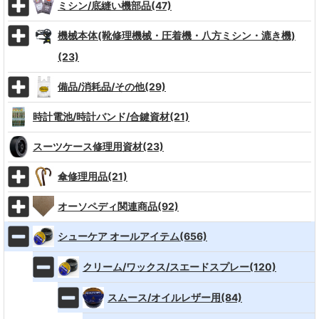
ミシン/底縫い機部品(47)
機械本体(靴修理機械・圧着機・八方ミシン・漉き機)
(23)
備品/消耗品/その他(29)
時計電池/時計バンド/合鍵資材(21)
スーツケース修理用資材(23)
傘修理用品(21)
オーソペディ関連商品(92)
シューケア オールアイテム(656)
クリーム/ワックス/スエードスプレー(120)
スムース/オイルレザー用(84)