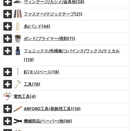
ヴィンテージ/カシメ/金具他(28)
ファスナー/マジックテープ(21)
糸/バンド(44)
ボンド/プライマー/溶剤(71)
フェニックス/色補修/コバインク/ワックス/ケミカル
(119)
釘/ネジ/ペース(18)
工具(78)
電気工具(4)
ARFORD工具(装飾用工具)(16)
機械部品/ペーパー/他(96)