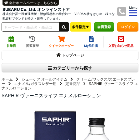
会社ホームページはこちらから
Menu
SUBARU Co.,Ltd. オンラインストア
株式会社昴ー靴修理機械・靴修理材料の総合卸ー VIBRAM社をはじめ、様々な
靴資材ブランドを輸入・販売しています。
条件指定▼
ログイン
会員登録
営業日
閲覧履歴
クイックオーダー
My発注書
入荷お知らせ商品
トップページ
カテゴリーから探す
ホーム
シューケア オールアイテム
クリーム/ワックス/スエードスプレ
ー
エナメル/ガラスレザー用
定番商品
SAPHIR ヴァーニスライフ エ
ナメルローション
SAPHIR ヴァーニスライフ エナメルローション