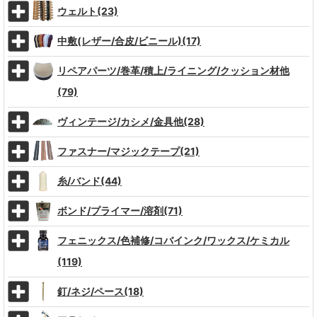
ウェルト(23)
中敷(レザー/合皮/ビニール)(17)
リペアパーツ/巻革/積上/ライニング/クッション材他
(79)
ヴィンテージ/カシメ/金具他(28)
ファスナー/マジックテープ(21)
糸/バンド(44)
ボンド/プライマー/溶剤(71)
フェニックス/色補修/コバインク/ワックス/ケミカル
(119)
釘/ネジ/ペース(18)