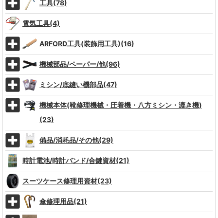
工具(78)
電気工具(4)
ARFORD工具(装飾用工具)(16)
機械部品/ペーパー/他(96)
ミシン/底縫い機部品(47)
機械本体(靴修理機械・圧着機・八方ミシン・漉き機)
(23)
備品/消耗品/その他(29)
時計電池/時計バンド/合鍵資材(21)
スーツケース修理用資材(23)
傘修理用品(21)