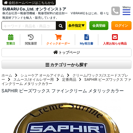
会社ホームページはこちらから
Menu
SUBARU Co.,Ltd. オンラインストア
株式会社昴ー靴修理機械・靴修理材料の総合卸ー VIBRAM社をはじめ、様々な
靴資材ブランドを輸入・販売しています。
条件指定▼
ログイン
会員登録
営業日
閲覧履歴
クイックオーダー
My発注書
入荷お知らせ商品
トップページ
カテゴリーから探す
ホーム
シューケア オールアイテム
クリーム/ワックス/スエードスプレ
ー
スムース/オイルレザー用
定番商品
SAPHIR ビーズワックス ファ
インクリーム メタリックカラー
SAPHIR ビーズワックス ファインクリーム メタリックカラー