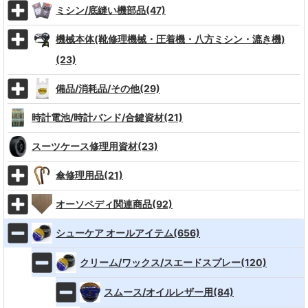
ミシン/底縫い機部品(47)
機械本体(靴修理機械・圧着機・八方ミシン・漉き機)
(23)
備品/消耗品/その他(29)
時計電池/時計バンド/合鍵資材(21)
スーツケース修理用資材(23)
傘修理用品(21)
オーソペディ関連商品(92)
シューケア オールアイテム(656)
クリーム/ワックス/スエードスプレー(120)
スムース/オイルレザー用(84)