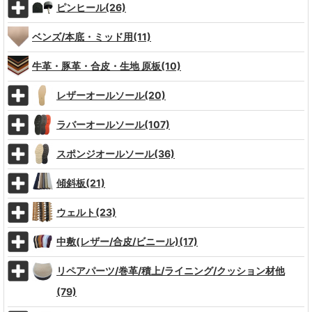
ピンヒール(26)
ベンズ/本底・ミッド用(11)
牛革・豚革・合皮・生地 原板(10)
レザーオールソール(20)
ラバーオールソール(107)
スポンジオールソール(36)
傾斜板(21)
ウェルト(23)
中敷(レザー/合皮/ビニール)(17)
リペアパーツ/巻革/積上/ライニング/クッション材他
(79)