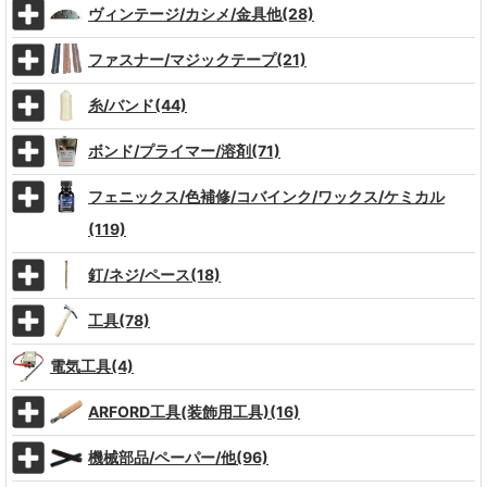
ヴィンテージ/カシメ/金具他(28)
ファスナー/マジックテープ(21)
糸/バンド(44)
ボンド/プライマー/溶剤(71)
フェニックス/色補修/コバインク/ワックス/ケミカル
(119)
釘/ネジ/ペース(18)
工具(78)
電気工具(4)
ARFORD工具(装飾用工具)(16)
機械部品/ペーパー/他(96)