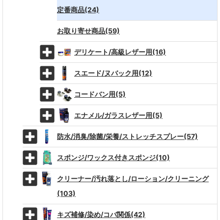
定番商品(24)
お取り寄せ商品(59)
デリケート/高級レザー用(16)
スエード/ヌバック用(12)
コードバン用(5)
エナメル/ガラスレザー用(5)
防水/消臭/除菌/栄養/ストレッチスプレー(57)
スポンジ/ワックス付きスポンジ(10)
クリーナー/汚れ落とし/ローション/クリーニング
(103)
キズ補修/染め/コバ関係(42)