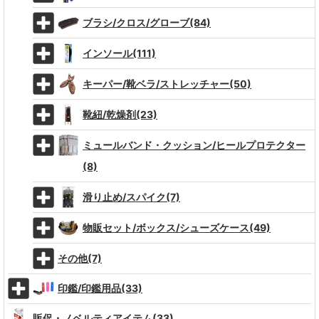
ブラシ/クロス/グローブ(84)
インソール(111)
キーパー/靴ベラ/ストレッチャー(50)
靴紐/乾燥剤(23)
ミュールバンド・クッション/ヒールプロテクター
(8)
滑り止め/スパイク(7)
物販セット/ボックス/シューズケース(49)
その他(7)
印鑑/印鑑用品(33)
販促・ノベルティアイテム(33)