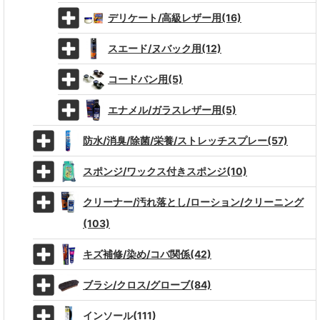
デリケート/高級レザー用(16)
スエード/ヌバック用(12)
コードバン用(5)
エナメル/ガラスレザー用(5)
防水/消臭/除菌/栄養/ストレッチスプレー(57)
スポンジ/ワックス付きスポンジ(10)
クリーナー/汚れ落とし/ローション/クリーニング
(103)
キズ補修/染め/コバ関係(42)
ブラシ/クロス/グローブ(84)
インソール(111)