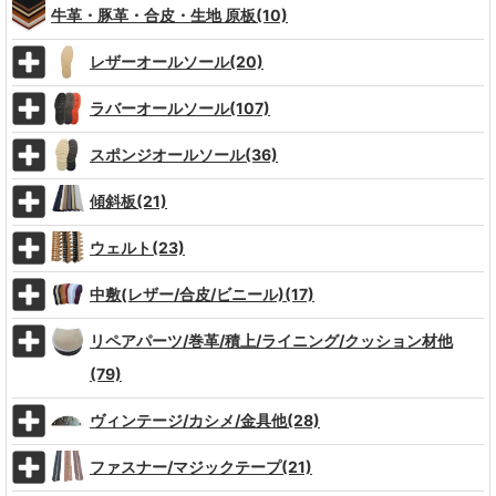
牛革・豚革・合皮・生地 原板(10)
レザーオールソール(20)
ラバーオールソール(107)
スポンジオールソール(36)
傾斜板(21)
ウェルト(23)
中敷(レザー/合皮/ビニール)(17)
リペアパーツ/巻革/積上/ライニング/クッション材他
(79)
ヴィンテージ/カシメ/金具他(28)
ファスナー/マジックテープ(21)