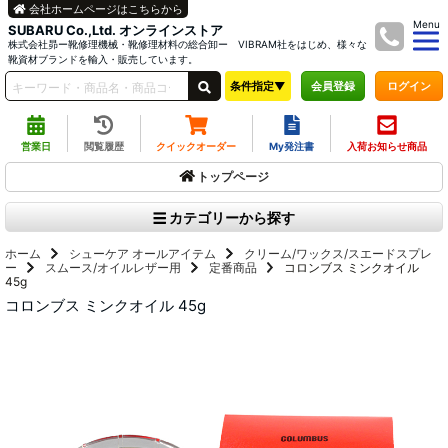
会社ホームページはこちらから
Menu
SUBARU Co.,Ltd. オンラインストア
株式会社昴ー靴修理機械・靴修理材料の総合卸ー VIBRAM社をはじめ、様々な
靴資材ブランドを輸入・販売しています。
条件指定▼
ログイン
会員登録
営業日
閲覧履歴
クイックオーダー
My発注書
入荷お知らせ商品
トップページ
カテゴリーから探す
ホーム
シューケア オールアイテム
クリーム/ワックス/スエードスプレ
ー
スムース/オイルレザー用
定番商品
コロンブス ミンクオイル
45g
コロンブス ミンクオイル 45g