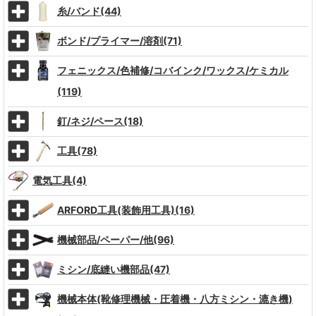
糸/バンド(44)
ボンド/プライマー/溶剤(71)
フェニックス/色補修/コバインク/ワックス/ケミカル
(119)
釘/ネジ/ペース(18)
工具(78)
電気工具(4)
ARFORD工具(装飾用工具)(16)
機械部品/ペーパー/他(96)
ミシン/底縫い機部品(47)
機械本体(靴修理機械・圧着機・八方ミシン・漉き機)