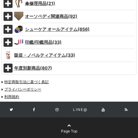
傘修理用品(21)
オーソペディ関連商品(92)
シューケア オールアイテム(656)
印鑑/印鑑用品(33)
販促・ノベルティアイテム(33)
年度別新商品(807)
特定商取引法に基づく表記
プライバシーポリシー
利用規約
LINE@
Page Top