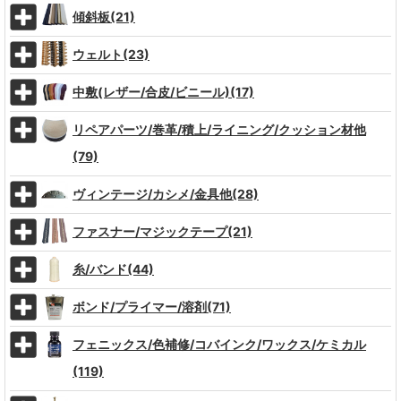
傾斜板(21)
ウェルト(23)
中敷(レザー/合皮/ビニール)(17)
リペアパーツ/巻革/積上/ライニング/クッション材他
(79)
ヴィンテージ/カシメ/金具他(28)
ファスナー/マジックテープ(21)
糸/バンド(44)
ボンド/プライマー/溶剤(71)
フェニックス/色補修/コバインク/ワックス/ケミカル
(119)