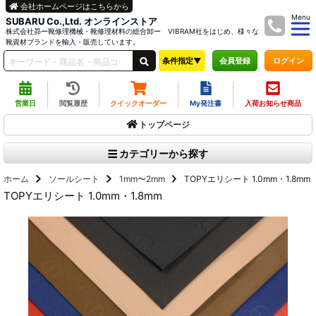
会社ホームページはこちらから
Menu
SUBARU Co.,Ltd. オンラインストア
株式会社昴ー靴修理機械・靴修理材料の総合卸ー VIBRAM社をはじめ、様々な
靴資材ブランドを輸入・販売しています。
条件指定▼
ログイン
会員登録
営業日
閲覧履歴
クイックオーダー
My発注書
入荷お知らせ商品
トップページ
カテゴリーから探す
ホーム
ソールシート
1mm〜2mm
TOPYエリシート 1.0mm・1.8mm
TOPYエリシート 1.0mm・1.8mm