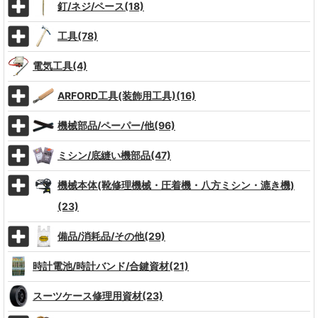
釘/ネジ/ペース(18)
工具(78)
電気工具(4)
ARFORD工具(装飾用工具)(16)
機械部品/ペーパー/他(96)
ミシン/底縫い機部品(47)
機械本体(靴修理機械・圧着機・八方ミシン・漉き機)
(23)
備品/消耗品/その他(29)
時計電池/時計バンド/合鍵資材(21)
スーツケース修理用資材(23)