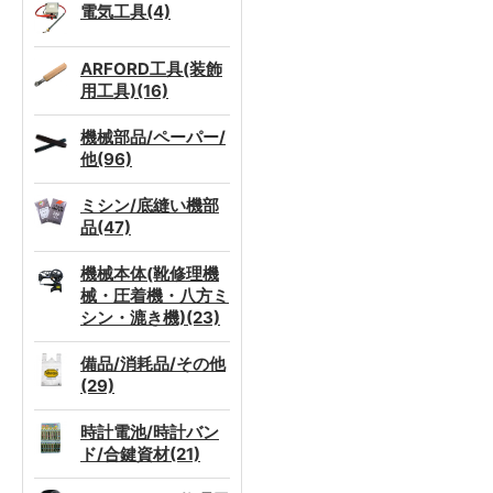
電気工具(4)
ARFORD工具(装飾
用工具)(16)
機械部品/ペーパー/
他(96)
ミシン/底縫い機部
品(47)
機械本体(靴修理機
械・圧着機・八方ミ
シン・漉き機)(23)
備品/消耗品/その他
(29)
時計電池/時計バン
ド/合鍵資材(21)