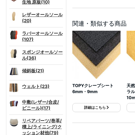
生地 原板(10)
レザーオールソール
(20)
関連・類似する商品
ラバーオールソール
(107)
スポンジオールソー
ル(36)
傾斜板(21)
TOPYクレープシート
天然
ウェルト(23)
6mm・9mm
ラル
10
中敷(レザー/合皮/
ビニール)(17)
詳細はこちら
リペアパーツ/巻革/
積上/ライニング/ク
ッション材他(79)