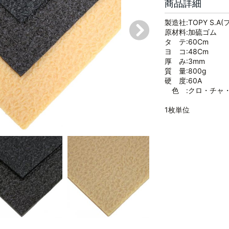
商品詳細
製造社:TOPY S.A
原材料:加硫ゴム
タ テ:60Cm
ヨ コ:48Cm
厚 み:3mm
質 量:800g
硬 度:60A
色 :クロ・チャ
1枚単位