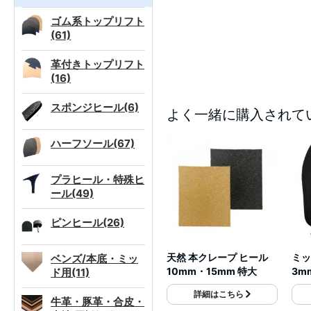
ゴム系トップリフト
(61)
革付きトップリフト
(16)
スポンジヒール(6)
よく一緒に購入されて
ハーフソール(67)
プラヒール・特殊ヒ
ール(49)
ピンヒール(26)
天然 本クレープ ヒール
ミッ
ベンズ/本底・ミッ
10mm・15mm 特大
3m
ド用(11)
詳細はこちら
牛革・豚革・合皮・