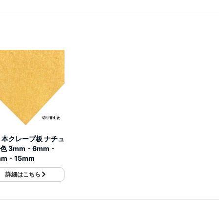
 本クレープ板 ナチュ
色 3mm・6mm・
mm・15mm
詳細はこちら