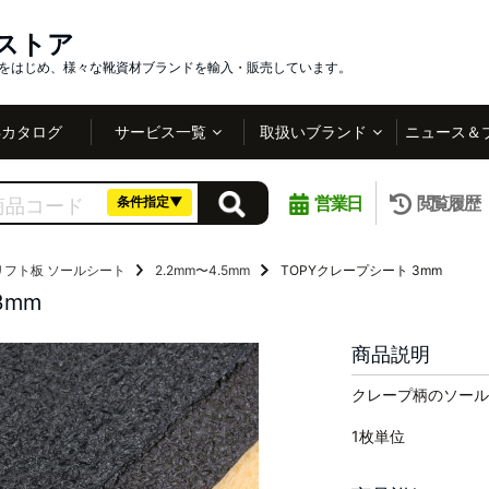
インストア
社をはじめ、様々な靴資材ブランドを輸入・販売しています。
Bカタログ
サービス一覧
取扱いブランド
ニュース＆
営業日
閲覧履歴
条件指定▼
リフト板
ソールシート
2.2mm〜4.5mm
TOPYクレープシート 3mm
3mm
商品説明
クレープ柄のソール
1枚単位