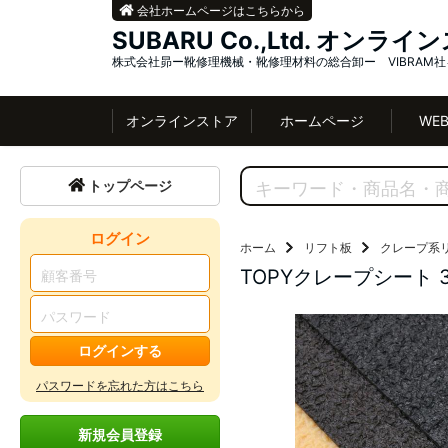
会社ホームページはこちらから
SUBARU Co.,Ltd. オンラ
株式会社昴ー靴修理機械・靴修理材料の総合卸ー VIBRAM
オンラインストア
ホームページ
WE
トップページ
ログイン
ホーム
リフト板
クレープ系
TOPYクレープシート 
ログインする
パスワードを忘れた方はこちら
新規会員登録