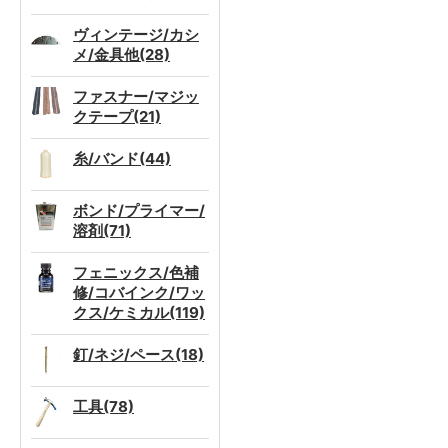
ヴィンテージ/カシ
メ/金具他(28)
ファスナー/マジッ
クテープ(21)
糸/バンド(44)
ボンド/プライマー/
溶剤(71)
フェニックス/色補
修/コバインク/ワッ
クス/ケミカル(119)
釘/ネジ/ペース(18)
工具(78)