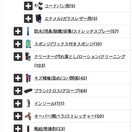
コードバン用(5)
エナメル/ガラスレザー用(5)
防水/消臭/除菌/栄養/ストレッチスプレー(57)
スポンジ/ワックス付きスポンジ(10)
クリーナー/汚れ落とし/ローション/クリーニング
(103)
キズ補修/染め/コバ関係(42)
ブラシ/クロス/グローブ(84)
インソール(111)
キーパー/靴ベラ/ストレッチャー(50)
靴紐/乾燥剤(23)