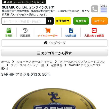
会社ホームページはこちらから
Menu
SUBARU Co.,Ltd. オンラインストア
株式会社昴ー靴修理機械・靴修理材料の総合卸ー VIBRAM社をはじめ、様々な
靴資材ブランドを輸入・販売しています。
条件指定▼
ログイン
会員登録
営業日
閲覧履歴
クイックオーダー
My発注書
入荷お知らせ商品
トップページ
カテゴリーから探す
ホーム
シューケア オールアイテム
クリーム/ワックス/スエードスプレ
ー
スムース/オイルレザー用
定番商品
SAPHIR アミラルグロス
50ml
SAPHIR アミラルグロス 50ml