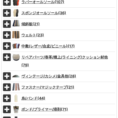
ラバーオールソール(107)
スポンジオールソール(36)
傾斜板(21)
ウェルト(23)
中敷(レザー/合皮/ビニール)(17)
リペアパーツ/巻革/積上/ライニング/クッション材他
(79)
ヴィンテージ/カシメ/金具他(28)
ファスナー/マジックテープ(21)
糸/バンド(44)
ボンド/プライマー/溶剤(71)