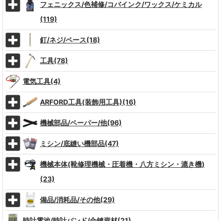
フェニックス/色補修/コバインク/ワックス/ケミカル
(119)
釘/ネジ/ペース(18)
工具(78)
電気工具(4)
ARFORD工具(装飾用工具)(16)
機械部品/ペーパー/他(96)
ミシン/底縫い機部品(47)
機械本体(靴修理機械・圧着機・八方ミシン・漉き機)
(23)
備品/消耗品/その他(29)
時計電池/時計バンド/合鍵資材(21)