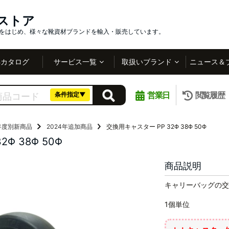
インストア
社をはじめ、様々な靴資材ブランドを輸入・販売しています。
Bカタログ
サービス一覧
取扱いブランド
ニュース＆
営業日
閲覧履歴
条件指定▼
年度別新商品
2024年追加商品
交換用キャスター PP 32Φ 38Φ 50Φ
Φ 38Φ 50Φ
商品説明
キャリーバッグの交
1個単位