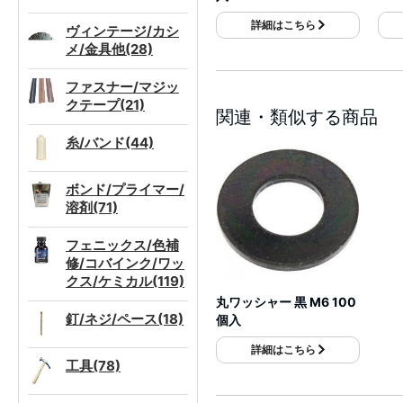
詳細はこちら
ヴィンテージ/カシ
メ/金具他(28)
ファスナー/マジッ
クテープ(21)
関連・類似する商品
糸/バンド(44)
ボンド/プライマー/
溶剤(71)
フェニックス/色補
修/コバインク/ワッ
クス/ケミカル(119)
丸ワッシャー 黒 M6 100
釘/ネジ/ペース(18)
個入
詳細はこちら
工具(78)