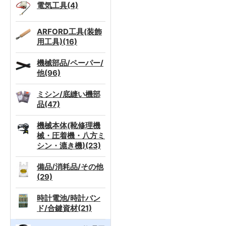
電気工具(4)
ARFORD工具(装飾
用工具)(16)
機械部品/ペーパー/
他(96)
ミシン/底縫い機部
品(47)
機械本体(靴修理機
械・圧着機・八方ミ
シン・漉き機)(23)
備品/消耗品/その他
(29)
時計電池/時計バン
ド/合鍵資材(21)