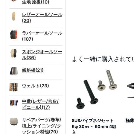
生地 原板(10)
レザーオールソール
(20)
ラバーオールソール
(107)
スポンジオールソー
ル(36)
よく一緒に購入されて
傾斜板(21)
ウェルト(23)
中敷(レザー/合皮/
ビニール)(17)
リペアパーツ/巻革/
SUSパイプネジセット
極薄
積上/ライニング/ク
6φ 30㎜ ～ 60mm 4組
ッション材他(79)
入