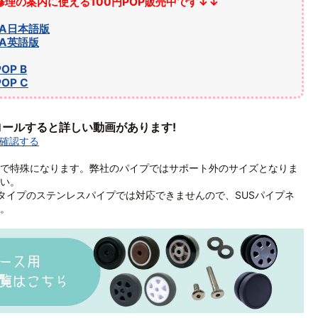
理の案内に使える100円POP販売中です↓↓
 A日本語版
 A英語版
OP B
OP C
ールすると詳しい動画があります!
を確認する
mmで特殊になります。弊社のパイプではサポート外のサイズとなりま
い。
タイプのステンレスパイプでは対応できませんので、SUSパイプネ
。