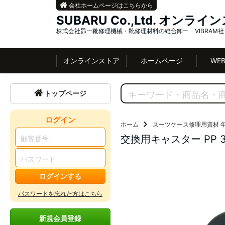
会社ホームページはこちらから
SUBARU Co.,Ltd. オンラ
株式会社昴ー靴修理機械・靴修理材料の総合卸ー VIBRAM
オンラインストア
ホームページ
WE
トップページ
ログイン
ホーム
スーツケース修理用資材
交換用キャスター PP 32
ログインする
パスワードを忘れた方はこちら
新規会員登録