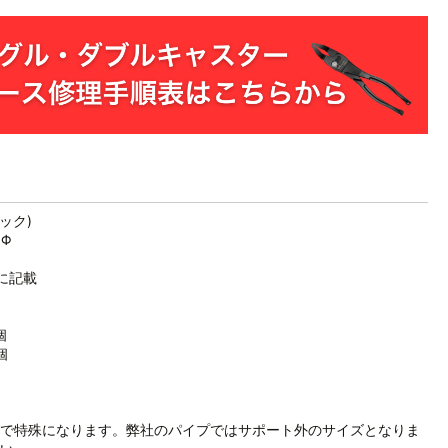
ック)
0Φ
に記載
個
個
mmで特殊になります。弊社のパイプではサポート外のサイズとなりま