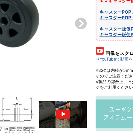
↓↓キャスター修
キャスターPOP
キャスターPOP
キャスター販促P
キャスター販促P
画像をスクロ
→YouTubeで動画
※32Φは内径が5
すのでご注意くださ
※製品の都合上、旧
ジをご利用ください