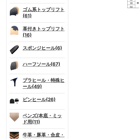
ゴム系トップリフト
(61)
革付きトップリフト
(16)
スポンジヒール(6)
ハーフソール(67)
プラヒール・特殊ヒ
ール(49)
ピンヒール(26)
ベンズ/本底・ミッ
ド用(11)
牛革・豚革・合皮・