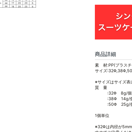
商品詳細
素 材:PP(プラスチ
サイズ:32Φ,38Φ,5
※サイズはサイズ表
質 量
:32Φ 8g/個
:38Φ 14g/
:50Φ 25g/
1個単位
※32Φは内径が5