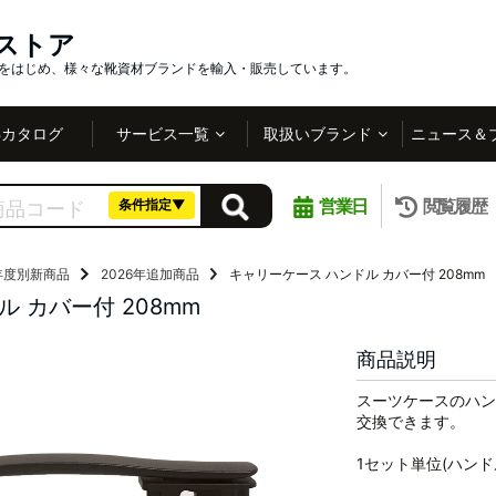
インストア
社をはじめ、様々な靴資材ブランドを輸入・販売しています。
Bカタログ
サービス一覧
取扱いブランド
ニュース＆
営業日
閲覧履歴
条件指定▼
年度別新商品
2026年追加商品
キャリーケース ハンドル カバー付 208mm
 カバー付 208mm
商品説明
スーツケースのハン
交換できます。
1セット単位(ハンド