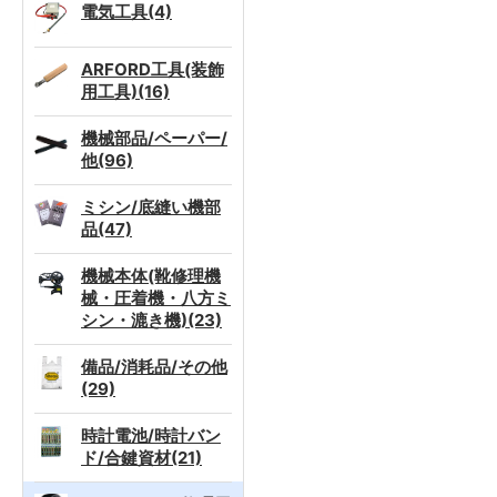
電気工具(4)
ARFORD工具(装飾
用工具)(16)
機械部品/ペーパー/
他(96)
ミシン/底縫い機部
品(47)
機械本体(靴修理機
械・圧着機・八方ミ
シン・漉き機)(23)
備品/消耗品/その他
(29)
時計電池/時計バン
ド/合鍵資材(21)