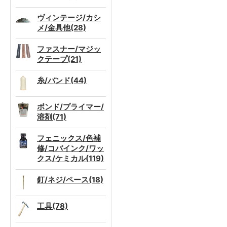
ヴィンテージ/カシ
メ/金具他(28)
ファスナー/マジッ
クテープ(21)
糸/バンド(44)
ボンド/プライマー/
溶剤(71)
フェニックス/色補
修/コバインク/ワッ
クス/ケミカル(119)
釘/ネジ/ペース(18)
工具(78)