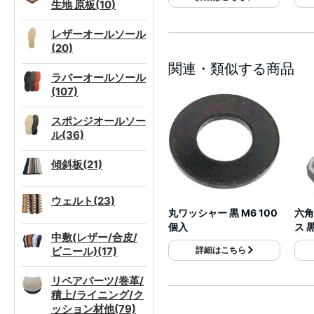
生地 原板(10)
レザーオールソール
(20)
関連・類似する商品
ラバーオールソール
(107)
スポンジオールソー
ル(36)
傾斜板(21)
ウェルト(23)
丸ワッシャー 黒 M6 100
六角
個入
ス 
中敷(レザー/合皮/
ビニール)(17)
詳細はこちら
リペアパーツ/巻革/
積上/ライニング/ク
ッション材他(79)