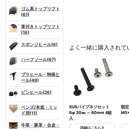
ゴム系トップリフト
(61)
革付きトップリフト
(16)
スポンジヒール(6)
よく一緒に購入されて
ハーフソール(67)
プラヒール・特殊ヒ
ール(49)
ピンヒール(26)
SUSパイプネジセット
固定
ベンズ/本底・ミッ
6φ 30㎜ ～ 60mm 4組
M5
ド用(11)
入
牛革・豚革・合皮・
詳細はこちら