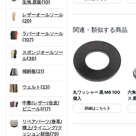
生地 原板(10)
レザーオールソール
(20)
関連・類似する商品
ラバーオールソール
(107)
スポンジオールソー
ル(36)
傾斜板(21)
ウェルト(23)
丸ワッシャー 黒 M6 100
六角
個入
ス 
中敷(レザー/合皮/
ビニール)(17)
詳細はこちら
リペアパーツ/巻革/
積上/ライニング/ク
ッション材他(79)