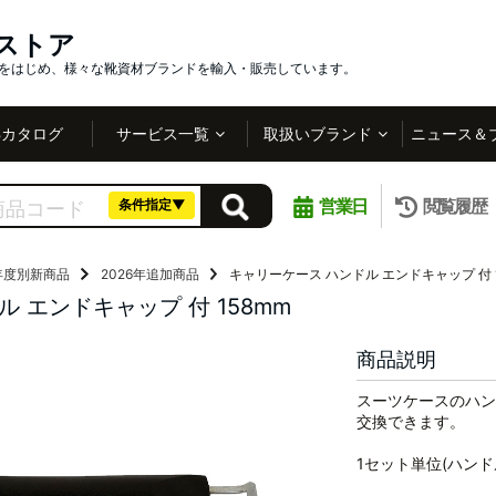
インストア
社をはじめ、様々な靴資材ブランドを輸入・販売しています。
Bカタログ
サービス一覧
取扱いブランド
ニュース＆
営業日
閲覧履歴
条件指定▼
年度別新商品
2026年追加商品
キャリーケース ハンドル エンドキャップ 付 1
 エンドキャップ 付 158mm
商品説明
スーツケースのハン
交換できます。
1セット単位(ハン