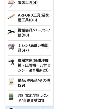
電気工具(4)
ARFORD工具(装飾
用工具)(16)
機械部品/ペーパー/
他(96)
ミシン/底縫い機部
品(47)
機械本体(靴修理機
械・圧着機・八方ミ
シン・漉き機)(23)
備品/消耗品/その他
(29)
時計電池/時計バン
ド/合鍵資材(21)