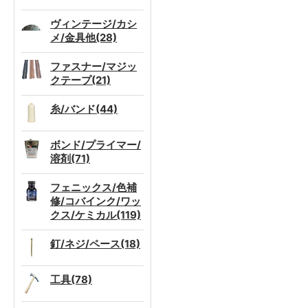
ヴィンテージ/カシ
メ/金具他(28)
ファスナー/マジッ
クテープ(21)
糸/バンド(44)
ボンド/プライマー/
溶剤(71)
フェニックス/色補
修/コバインク/ワッ
クス/ケミカル(119)
釘/ネジ/ペース(18)
工具(78)