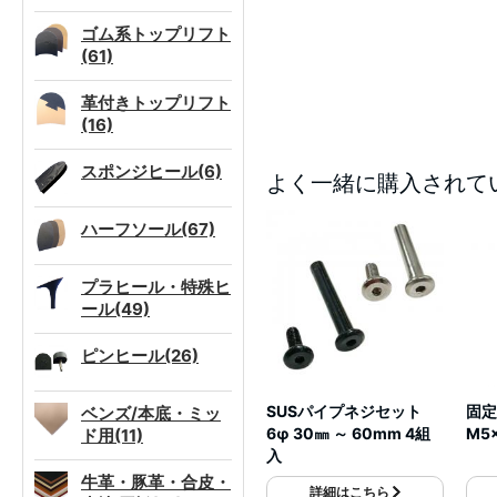
ゴム系トップリフト
(61)
革付きトップリフト
(16)
スポンジヒール(6)
よく一緒に購入されて
ハーフソール(67)
プラヒール・特殊ヒ
ール(49)
ピンヒール(26)
SUSパイプネジセット
固定
ベンズ/本底・ミッ
6φ 30㎜ ～ 60mm 4組
M5
ド用(11)
入
牛革・豚革・合皮・
詳細はこちら