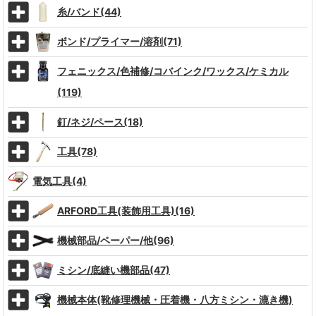
糸/バンド(44)
ボンド/プライマー/溶剤(71)
フェニックス/色補修/コバインク/ワックス/ケミカル
(119)
釘/ネジ/ペース(18)
工具(78)
電気工具(4)
ARFORD工具(装飾用工具)(16)
機械部品/ペーパー/他(96)
ミシン/底縫い機部品(47)
機械本体(靴修理機械・圧着機・八方ミシン・漉き機)