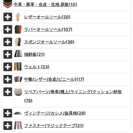
牛革・豚革・合皮・生地 原板(10)
レザーオールソール(20)
ラバーオールソール(107)
スポンジオールソール(36)
傾斜板(21)
ウェルト(23)
中敷(レザー/合皮/ビニール)(17)
リペアパーツ/巻革/積上/ライニング/クッション材他
(79)
ヴィンテージ/カシメ/金具他(28)
ファスナー/マジックテープ(21)