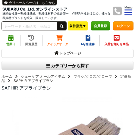
会社ホームページはこちらから
Menu
SUBARU Co.,Ltd. オンラインストア
株式会社昴ー靴修理機械・靴修理材料の総合卸ー VIBRAM社をはじめ、様々な
靴資材ブランドを輸入・販売しています。
条件指定▼
ログイン
会員登録
営業日
閲覧履歴
クイックオーダー
My発注書
入荷お知らせ商品
トップページ
カテゴリーから探す
ホーム
シューケア オールアイテム
ブラシ/クロス/グローブ
定番商
品
SAPHIR アプライブラシ
SAPHIR アプライブラシ