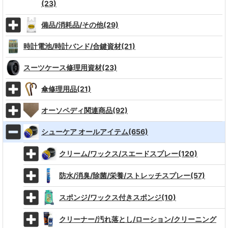
(23)
備品/消耗品/その他(29)
時計電池/時計バンド/合鍵資材(21)
スーツケース修理用資材(23)
傘修理用品(21)
オーソペディ関連商品(92)
シューケア オールアイテム(656)
クリーム/ワックス/スエードスプレー(120)
防水/消臭/除菌/栄養/ストレッチスプレー(57)
スポンジ/ワックス付きスポンジ(10)
クリーナー/汚れ落とし/ローション/クリーニング